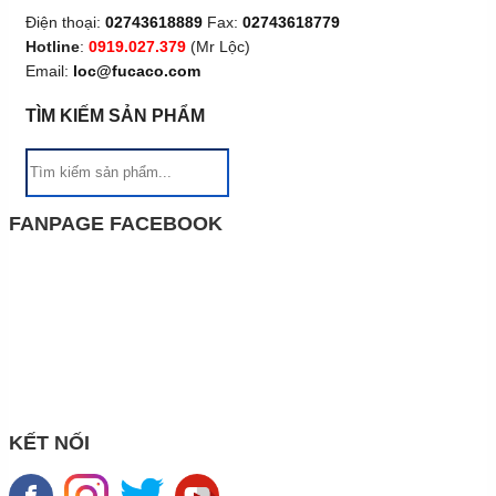
Điện thoại:
02743618889
Fax:
02743618779
Hotline
:
0919.027.379
(Mr Lộc)
Email:
loc@fucaco.com
TÌM KIẾM SẢN PHẨM
FANPAGE FACEBOOK
KẾT NỐI