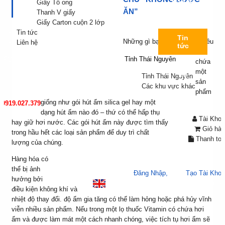
Bao bì
Giấy Tổ ong
Carton
ĂN”
Thanh V giấy
Giấy Carton cuộn 2 lớp
Tin tức
Tin
Những gì bạn mua hầu hết đều
Liên hệ
tức
có
Tỉnh Thái Nguyên
👋
Chào mừng bạn đến với Tươi Kìa!
chứa
Liên
một
hệ
Tỉnh Thái Nguyên
sản
Các khu vực khác
phẩm
giống như gói hút ẩm silica gel hay một
0919.027.379
dạng hút ẩm nào đó – thứ có thể hấp thụ
Tài Khoả
hay giữ hơi nước. Các gói hút ẩm này được tìm thấy
Giỏ hàn
trong hầu hết các loại sản phẩm để duy trì chất
Thanh to
lượng của chúng.
Hàng hóa có
thể bị ảnh
Chào mừng bạn, bạn có thể,
Đăng Nhập,
hoặc
Tạo Tài Kho
hưởng bởi
Đăng nhập
/
Đăng k
điều kiện không khí và
nhiệt độ thay đổi. độ ẩm gia tăng có thể làm hỏng hoặc phá hủy vĩnh
viễn nhiều sản phẩm. Nếu trong một lọ thuốc Vitamin có chứa hơi
ẩm và được làm mát một cách nhanh chóng, việc tích tụ hơi ẩm sẽ