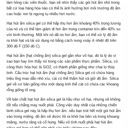
làm hỏng các viên thuốc. bạn sẽ nhìn thấy các gói hút ẩm nhỏ trong
bất cứ loại hàng hóa nào có thể bị ảnh hưởng bơi môi trường độ ẩm
cao hoặc nơi bị ngưng tụ nhiều hơi nước.
Hạt hút ẩm silica gel có thể hấp thụ hơi ẩm khoảng 40% trọng lượng
của nó và có thể làm giảm đi hơi ẩm trong container kín đến 40% so
với bình thường. Một khi nó đã no hơi ẩm, bạn có thể xử lý độ ẩm
ra khỏi hạt và tái sử dụng nó bằng cách nung xoáy ở nhiệt độ trên
300 độ F (150 độ C).
Hạt hút ẩm (hạt chống ẩm) silica gel gần như vô hại, đó là lý do vì
sao bạn hay tìm thấy nó trong các sản phẩm thực phẩm. Silica, có
công thức hóa học là SiO2, có thành phần giống như chai lọ thủy
tinh. Cấu trúc hạt hút ẩm (hạt chống ẩm) Silica gel có chứa hàng
triệu ống mao dẫn nhỏ xíu, cái có thể thấm hút và giữ độ ẩm. Silica
gel về cơ bản giống như một dạng tinh thể cát có chứa các khoang
rỗng giống tổ ong.
Về bản chất hạt hút ẩm silica gel là hầu như vô hại, nhưng sẽ không
tốt nếu chẳng may nuốt phải. Công việc duy nhất của những chiến
binh silica gel này là hấp thụ hơi ẩm. nếu bạn trút hết một gói hút ẩm
vào trong miệng. độ ẩm sẽ được lôi ra khỏi hai bên và trong khoang
miệng, nướu răng và cổ họng. Nếu vô tình nuốt phải hạt hút ẩm
silica gel bạn có thể gặp phải các triệu chứng sau đây: