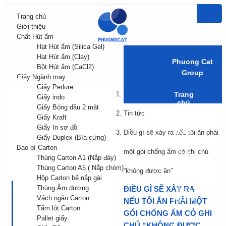
Trang chủ
Giới thiệu
Chất Hút ẩm
Hạt Hút ẩm (Silica Gel)
Hạt Hút ẩm (Clay)
Phuong Cat
Bột Hút ẩm (CaCl2)
Group
Giấy Ngành may
Giấy Perlure
Trang chủ
Trang
Giấy indo
chủ
Giấy Bóng dầu 2 mặt
Tin tức
Giấy Kraft
Giới
Giấy In sơ đồ
thiệu
Điều gì sẽ xảy ra nếu tôi ăn phải
Giấy Duplex (Bìa cứng)
Bao bì Carton
một gói chống ẩm có ghi chú
Chất
Thùng Carton A1 (Nắp đáy)
Hút
Thùng Carton A5 ( Nắp chòm)
ẩm
“không được ăn”
Hộp Carton bế nắp gài
Thùng Âm dương
ĐIỀU GÌ SẼ XẢY RA
Giấy
Vách ngăn Carton
Ngành
NẾU TÔI ĂN PHẢI MỘT
may
Tấm lót Carton
GÓI CHỐNG ẨM CÓ GHI
Pallet giấy
CHÚ “KHÔNG ĐƯỢC