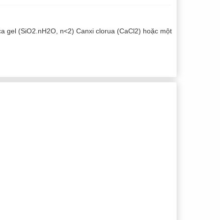
ica gel (SiO2.nH2O, n<2) Canxi clorua (CaCl2) hoặc một