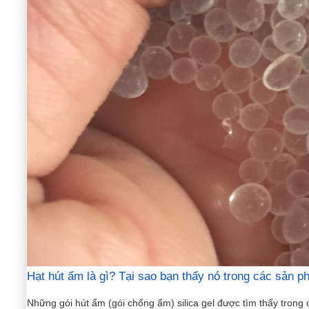
Hạt hút ẩm là gì? Tại sao bạn thấy nó trong các sản
Những gói hút ẩm (gói chống ẩm) silica gel được tìm thấy trong 