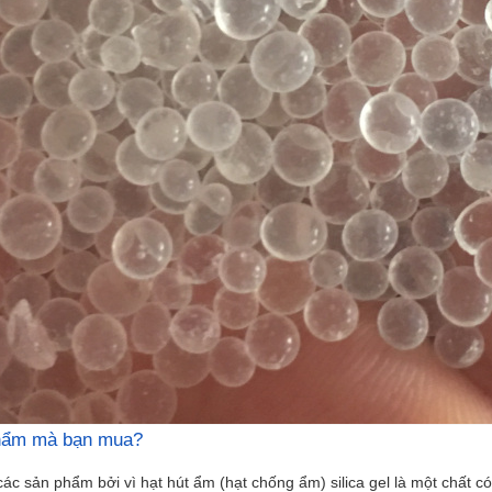
 phẩm mà bạn mua?
các sản phẩm bởi vì hạt hút ẩm (hạt chống ẩm) silica gel là một chất 