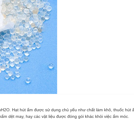
nH2O. Hạt hút ẩm được sử dụng chủ yếu như chất làm khô, thuốc hút ẩm,
hẩm dệt may, hay các vật liệu được đóng gói khác khỏi việc ẩm móc.