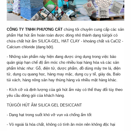
CÔNG TY TNHH PHƯƠNG CÁT
chúng tôi chuyên cung cấp các sản
phẩm Hạt hút ẩm hoàn toàn được đóng nhỏ thành dạng túi/gói có
chứa chất hút ẩm SILICA-GEL, HẠT CLAY - khoáng chất và CaCl2 -
Calcium chloride (dạng bột).
- Những sản phẩm này hiện đang được ứng dụng trong việc bảo
quản giúp hạn chế độ ẩm móc cho nhiều loại hàng hóa và các sản
phẩm khác như: Gỗ, điện tử, dược phẩm, đồ dùng mây tre lá, điện
tử, dụng cụ quang học, hàng may mặc, dụng cụ y tế, giày da, Balo
túi xách, hàng nông sản hay thùng hàng và nhiều mặt hàng khác.
- Kích cỡ và định lượng của gói hút ẩm này có thể thay đổi tùy theo
yêu cầu đóng gói của khách hàng.
TÚI/GÓI HÚT ẨM SILICA GEL DESICCANT
- Dạng hạt trong suốt khó vỡ vụn và chống ẩm tốt
- Vỏ ngoài là hóa chất, không có tính ăn mòn nên không độc hại