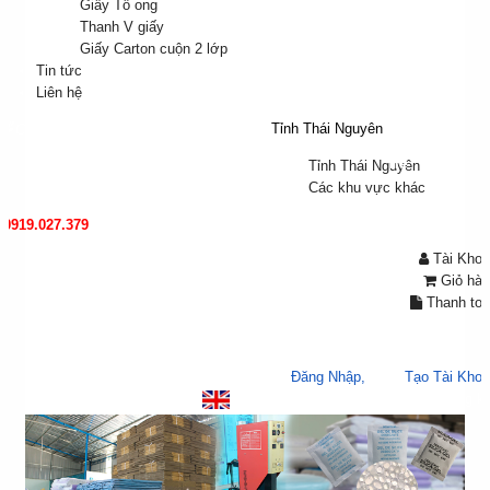
Bao bì
Giấy Tổ ong
Carton
Thanh V giấy
Giấy Carton cuộn 2 lớp
Tin tức
Tin
Liên hệ
tức
Tỉnh Thái Nguyên
👋
Chào mừng bạn đến với Tươi Kìa!
Liên
hệ
Tỉnh Thái Nguyên
Các khu vực khác
0919.027.379
Tài Khoả
Giỏ hàn
Thanh to
Chào mừng bạn, bạn có thể,
Đăng Nhập,
hoặc
Tạo Tài Kho
Đăng nhập
/
Đăng k