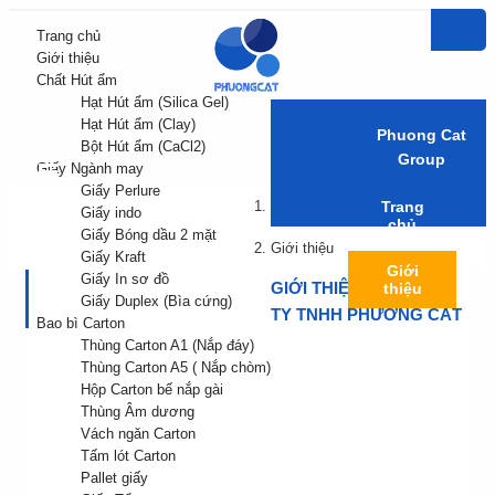
Trang chủ
Giới thiệu
Chất Hút ẩm
Hạt Hút ẩm (Silica Gel)
Hạt Hút ẩm (Clay)
Phuong Cat
Bột Hút ẩm (CaCl2)
Group
Giấy Ngành may
Giấy Perlure
Trang chủ
Trang
Giấy indo
chủ
Giấy Bóng dầu 2 mặt
Giới thiệu
Giấy Kraft
Giới
Giấy In sơ đồ
GIỚI THIỆU VỀ CÔNG
thiệu
Giấy Duplex (Bìa cứng)
TY TNHH PHƯƠNG CÁT
Bao bì Carton
Chất
Thùng Carton A1 (Nắp đáy)
Hút
Thùng Carton A5 ( Nắp chòm)
ẩm
Hộp Carton bế nắp gài
Thùng Âm dương
Giấy
Vách ngăn Carton
Ngành
may
Tấm lót Carton
Pallet giấy