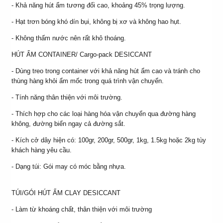
- Khả năng hút ẩm tương đối cao, khoảng 45% trọng lượng.
- Hạt trơn bóng khó dín bụi, không bị xơ và không hao hụt.
- Không thấm nước nên rất khô thoáng.
HÚT ẨM CONTAINER/ Cargo-pack DESICCANT
- Dùng treo trong container với khả năng hút ẩm cao và tránh cho
thùng hàng khỏi ẩm mốc trong quá trình vận chuyển.
- Tính năng thân thiện với môi trường.
- Thích hợp cho các loại hàng hóa vận chuyển qua đường hàng
không, đường biển ngay cả đường sắt.
- Kích cở dây hiện có: 100gr, 200gr, 500gr, 1kg, 1.5kg hoặc 2kg tùy
khách hàng yêu cầu.
- Dạng túi: Gói may có móc bằng nhựa.
TÚI/GÓI HÚT ẨM CLAY DESICCANT
- Làm từ khoáng chất, thân thiện với môi trường