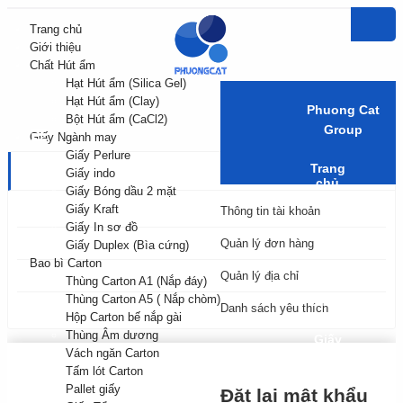
Trang chủ
Giới thiệu
Chất Hút ẩm
Hạt Hút ẩm (Silica Gel)
Hạt Hút ẩm (Clay)
Phuong Cat
Bột Hút ẩm (CaCl2)
Group
Giấy Ngành may
Giấy Perlure
Trang
TÀI KHOẢN CỦA TÔI
Giấy indo
chủ
Giấy Bóng dầu 2 mặt
Giấy Kraft
Thông tin tài khoản
Giới
Giấy In sơ đồ
thiệu
Quản lý đơn hàng
Giấy Duplex (Bìa cứng)
Bao bì Carton
Chất
Quản lý địa chỉ
Thùng Carton A1 (Nắp đáy)
Hút
Thùng Carton A5 ( Nắp chòm)
ẩm
Danh sách yêu thích
Hộp Carton bế nắp gài
Thùng Âm dương
Giấy
Vách ngăn Carton
Ngành
may
Tấm lót Carton
Pallet giấy
Đặt lại mật khẩu