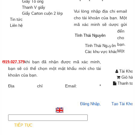
Bao bì
Giấy Tổ ong
Carton
Thanh V giấy
Vui lòng nhập địa chỉ email
Giấy Carton cuộn 2 lớp
cho tài khoản của bạn. Một
Tin tức
Tin
mã xác minh sẽ được gửi
Liên hệ
tức
đến
Tỉnh Thái Nguyên
👋
Chào mừng bạn đến với Tươi Kìa!
cho
Liên
bạn.
hệ
Tỉnh Thái Nguyên
Một
Các khu vực khác
khi bạn đã nhận được mã xác minh,
0919.027.379
bạn sẽ có thể chọn một mật khẩu mới cho tài
Tài Khoả
khoản của bạn.
Giỏ hàn
Thanh to
Địa chỉ Email:
*
Chào mừng bạn, bạn có thể,
Đăng Nhập,
hoặc
Tạo Tài Kho
Đăng nhập
/
Đăng k
TIẾP TỤC