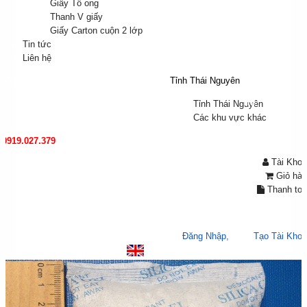
Bao bì
Giấy Tổ ong
Carton
Thanh V giấy
Giấy Carton cuộn 2 lớp
Tin tức
Tin
Liên hệ
tức
Tỉnh Thái Nguyên
👋
Chào mừng bạn đến với Tươi Kìa!
Liên
hệ
Tỉnh Thái Nguyên
Các khu vực khác
0919.027.379
Tài Khoả
Giỏ hàn
Thanh to
Chào mừng bạn, bạn có thể,
Đăng Nhập,
hoặc
Tạo Tài Kho
Đăng nhập
/
Đăng k