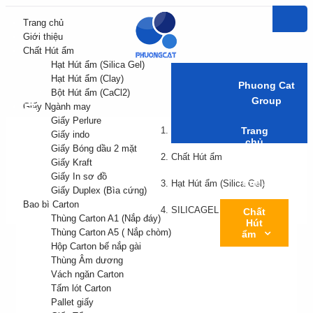
Trang chủ
Giới thiệu
Chất Hút ẩm
Hạt Hút ẩm (Silica Gel)
Hạt Hút ẩm (Clay)
Phuong Cat
Bột Hút ẩm (CaCl2)
Group
Giấy Ngành may
Giấy Perlure
Trang chủ
Trang
Giấy indo
chủ
Giấy Bóng dầu 2 mặt
Chất Hút ẩm
Giấy Kraft
Giới
Giấy In sơ đồ
thiệu
Hạt Hút ẩm (Silica Gel)
Giấy Duplex (Bìa cứng)
Bao bì Carton
SILICAGEL 100G
Chất
Thùng Carton A1 (Nắp đáy)
Hút
Thùng Carton A5 ( Nắp chòm)
ẩm
Hộp Carton bế nắp gài
Thùng Âm dương
Giấy
Vách ngăn Carton
Ngành
may
Tấm lót Carton
Pallet giấy