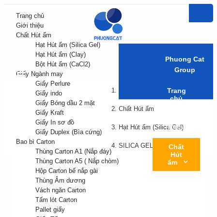
Trang chủ
Giới thiệu
Chất Hút ẩm
Hạt Hút ẩm (Silica Gel)
Hạt Hút ẩm (Clay)
Phuong Cat
Bột Hút ẩm (CaCl2)
Group
Giấy Ngành may
Giấy Perlure
Trang chủ
Trang
Giấy indo
chủ
Giấy Bóng dầu 2 mặt
Chất Hút ẩm
Giấy Kraft
Giới
Giấy In sơ đồ
thiệu
Hạt Hút ẩm (Silica Gel)
Giấy Duplex (Bìa cứng)
Bao bì Carton
SILICA GEL 1.2G - 01
Chất
Thùng Carton A1 (Nắp đáy)
Hút
Thùng Carton A5 ( Nắp chòm)
ẩm
Hộp Carton bế nắp gài
Thùng Âm dương
Giấy
Vách ngăn Carton
Ngành
may
Tấm lót Carton
Pallet giấy