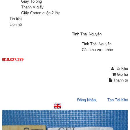
Bao bì
Giấy Tổ ong
Carton
Thanh V giấy
Giấy Carton cuộn 2 lớp
Tin tức
Tin
Liên hệ
tức
Tỉnh Thái Nguyên
👋
Chào mừng bạn đến với Tươi Kìa!
Liên
hệ
Tỉnh Thái Nguyên
Các khu vực khác
0919.027.379
Tài Khoả
Giỏ hàn
Thanh to
Chào mừng bạn, bạn có thể,
Đăng Nhập,
hoặc
Tạo Tài Kho
Đăng nhập
/
Đăng k