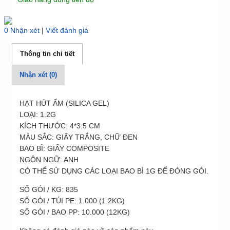
0 Nhận xét
|
Viết đánh giá
Thông tin chi tiết
Nhận xét (0)
HẠT HÚT ẨM (SILICA GEL)
LOẠI: 1.2G
KÍCH THƯỚC: 4*3.5 CM
MÀU SẮC: GIẤY TRẮNG, CHỮ ĐEN
BAO BÌ: GIẤY COMPOSITE
NGÔN NGỮ: ANH
CÓ THỂ SỬ DỤNG CÁC LOẠI BAO BÌ 1G ĐỂ ĐÓNG GÓI.
SỐ GÓI / KG: 835
SỐ GÓI / TÚI PE:
1.000
(1.2KG)
SỐ GÓI / BAO PP: 10.000 (12KG)